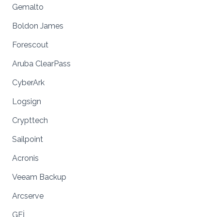
Gemalto
Boldon James
Forescout
Aruba ClearPass
CyberArk
Logsign
Crypttech
Sailpoint
Acronis
Veeam Backup
Arcserve
GFİ