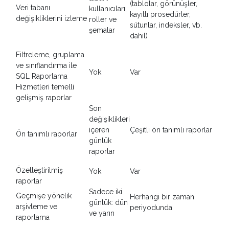
(tablolar, görünüşler,
Veri tabanı
kullanıcıları,
kayıtlı prosedürler,
değişikliklerini izleme
roller ve
sütunlar, indeksler, vb.
şemalar
dahil)
Filtreleme, gruplama
ve sınıflandırma ile
Yok
Var
SQL Raporlama
Hizmetleri temelli
gelişmiş raporlar
Son
değişiklikleri
içeren
Çeşitli ön tanımlı raporlar
Ön tanımlı raporlar
günlük
raporlar
Özelleştirilmiş
Yok
Var
raporlar
Sadece iki
Geçmişe yönelik
Herhangi bir zaman
günlük: dün
arşivleme ve
periyodunda
ve yarın
raporlama