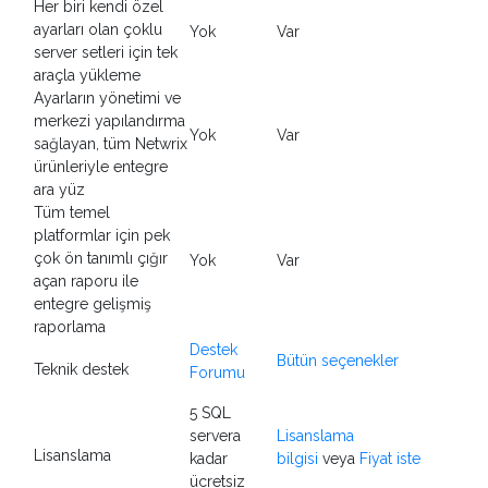
Her biri kendi özel
ayarları olan çoklu
Yok
Var
server setleri için tek
araçla yükleme
Ayarların yönetimi ve
merkezi yapılandırma
Yok
Var
sağlayan, tüm Netwrix
ürünleriyle entegre
ara yüz
Tüm temel
platformlar için pek
çok ön tanımlı çığır
Yok
Var
açan raporu ile
entegre gelişmiş
raporlama
Destek
Bütün seçenekler
Teknik destek
Forumu
5 SQL
servera
Lisanslama
Lisanslama
kadar
bilgisi
veya
Fiyat iste
ücretsiz