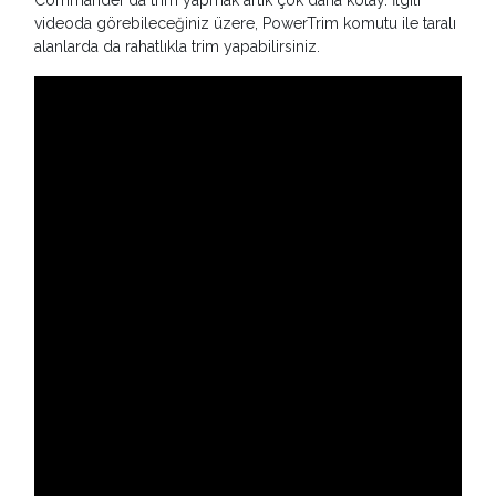
Commander'da trim yapmak artık çok daha kolay. İlgili
videoda görebileceğiniz üzere, PowerTrim komutu ile taralı
alanlarda da rahatlıkla trim yapabilirsiniz.