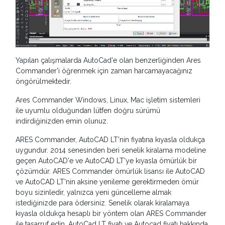
Yapılan çalışmalarda AutoCad'e olan benzerliğinden Ares
Commander'i öğrenmek için zaman harcamayacağınız
öngörülmektedir.
Ares Commander Windows, Linux, Mac işletim sistemleri
ile uyumlu olduğundan lütfen doğru sürümü
indirdiğinizden emin olunuz.
ARES Commander, AutoCAD LT'nin fiyatına kıyasla oldukça
uygundur. 2014 senesinden beri senelik kiralama modeline
geçen AutoCAD'e ve AutoCAD LT'ye kıyasla ömürlük bir
çözümdür. ARES Commander ömürlük lisansı ile AutoCAD
ve AutoCAD LT'nin aksine yenileme gerektirmeden ömür
boyu sizinledir, yalnızca yeni güncelleme almak
istediğinizde para ödersiniz. Senelik olarak kiralamaya
kıyasla oldukça hesaplı bir yöntem olan ARES Commander
ile tasarruf edin. AutoCad LT fiyatı ve Autocad fiyatı hakkında