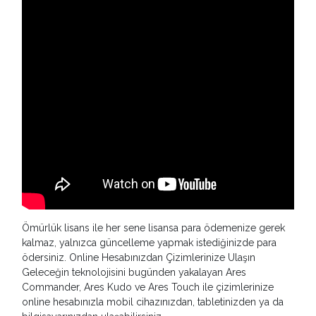
Ömürlük lisans ile her sene lisansa para ödemenize gerek
kalmaz, yalnızca güncelleme yapmak istediğinizde para
ödersiniz. Online Hesabınızdan Çizimlerinize Ulaşın
Geleceğin teknolojisini bugünden yakalayan Ares
Commander, Ares Kudo ve Ares Touch ile çizimlerinize
online hesabınızla mobil cihazınızdan, tabletinizden ya da