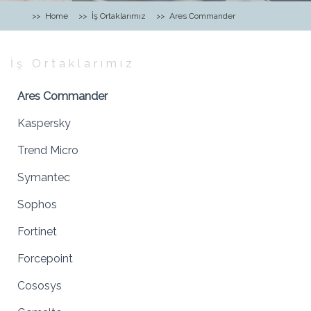
Home
İş Ortaklarımız
Ares Commander
İş Ortaklarımız
Ares Commander
Kaspersky
Trend Micro
Symantec
Sophos
Fortinet
Forcepoint
Cososys