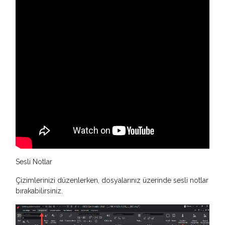
Sesli Notlar
Çizimlerinizi düzenlerken, dosyalarınız üzerinde sesli notlar
bırakabilirsiniz.