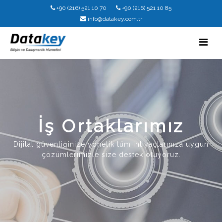
+90 (216) 521 10 70
+90 (216) 521 10 85
info@datakey.com.tr
İş Ortaklarımız
Dijital güvenliğinize yönelik tüm ihtiyaçlarınıza uygun
çözümlerimizle size destek oluyoruz.