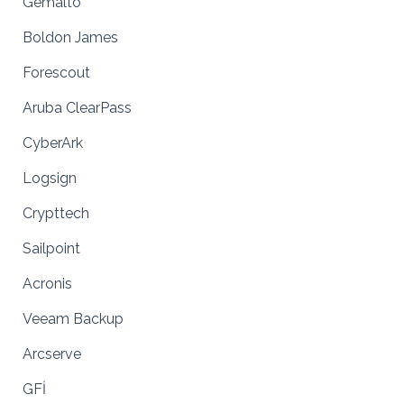
Gemalto
Boldon James
Forescout
Aruba ClearPass
CyberArk
Logsign
Crypttech
Sailpoint
Acronis
Veeam Backup
Arcserve
GFİ