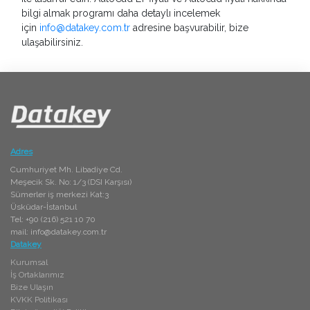
bilgi almak programı daha detaylı incelemek
için
info@datakey.com.tr
adresine başvurabilir, bize
ulaşabilirsiniz.
Adres
Cumhuriyet Mh. Libadiye Cd.
Meşecik Sk. No: 1/3 (DSI Karşısı)
Sümerler iş merkezi Kat:3
Üsküdar-İstanbul
Tel: +90 (216) 521 10 70
mail:
info@datakey.com.tr
Datakey
Kurumsal
İş Ortaklarımız
Bize Ulaşın
KVKK Politikası