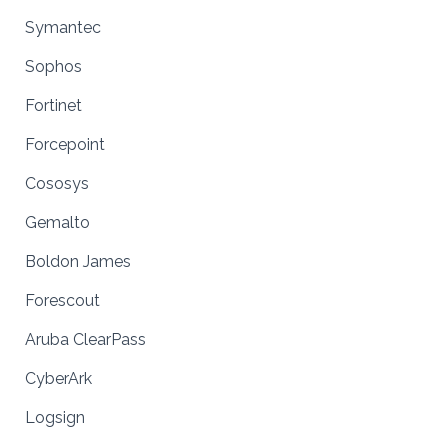
Symantec
Sophos
Fortinet
Forcepoint
Cososys
Gemalto
Boldon James
Forescout
Aruba ClearPass
CyberArk
Logsign