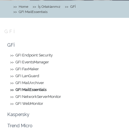
Home
İş Ortaklarımız
GFİ
GFI MailEssentials
GFİ
GFİ
GFI Endpoint Security
GFI EventsManager
GFI FaxMaker
GFI LanGuard
GFI MailArchiver
GFI MailEssentials
GFI NetworkServerMonitor
GFI WebMonitor
Kaspersky
Trend Micro