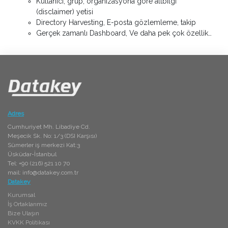
Kullanıcı, grup, organizasyona göre altbilgi
(disclaimer) yetisi
Directory Harvesting, E-posta gözlemleme, takip
Gerçek zamanlı Dashboard, Ve daha pek çok özellik…
Adres
Cumhuriyet Mh. Libadiye Cd.
Meşecik Sk. No: 1/3 (DSI Karşısı)
Sümerler iş merkezi Kat:3
Üsküdar-İstanbul
Tel: +90 (216) 521 10 70
mail:
info@datakey.com.tr
Datakey
Kurumsal
İş Ortaklarımız
Bize Ulaşın
KVKK Politikası