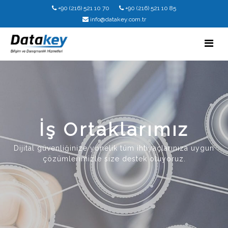
+90 (216) 521 10 70
+90 (216) 521 10 85
info@datakey.com.tr
İş Ortaklarımız
Dijital güvenliğinize yönelik tüm ihtiyaçlarınıza uygun
çözümlerimizle size destek oluyoruz.