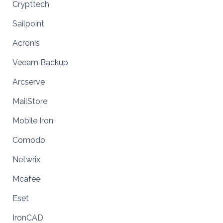
Crypttech
Sailpoint
Acronis
Veeam Backup
Arcserve
MailStore
Mobile Iron
Comodo
Netwrix
Mcafee
Eset
IronCAD