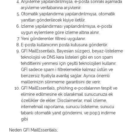
Arşivleme yapılandırılmışsa, e-posta sonraki aşamada
arşivleme veritabanına arşivlenir.
Otomatik yapılandırma yapılandırılmışsa, otomatik
yanıtları gönderilecek kişiye iletilir.
İzleme yapılandırması yapılandırılmışsa, e-posta
uygun eylemlere göre izleme altına alınır.
Yeni gönderenler filtresi uygulanır.
E-posta kullanıcının posta kutusuna gönderilir.
GFI MailEssentials, Bayesian süzgeci, beyaz-listeleme
teknolojisi ve DNS kara listeleri gibi en son spam
tehditlerini yenmesi için çeşitli teknolojileri kullanır.
GFI sadece spam i filtrelemekle kalmaz üstün ve
benzersiz fiyatıyla avantaj sağlar. Ayrıca önemli
maillerinizin silinmeme garantisini de verir.
GFI MailEssentials, phishing e-postalarının tespit ve
elimine edilmesine ek olarakmail sunucunuza ek
özellikler de ekler: Disclaimerlar, mail izleme,
internetmail raporlama, sunucu listeleme, sunucu
tabanlı otomatik yanıt gönderimi, ve pop3 indirme
gibi
Neden GFI MailEssentials;