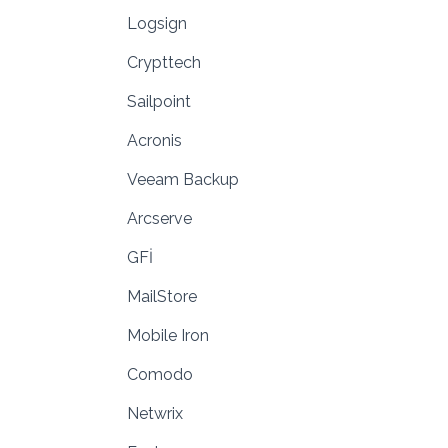
Logsign
Crypttech
Sailpoint
Acronis
Veeam Backup
Arcserve
GFİ
MailStore
Mobile Iron
Comodo
Netwrix