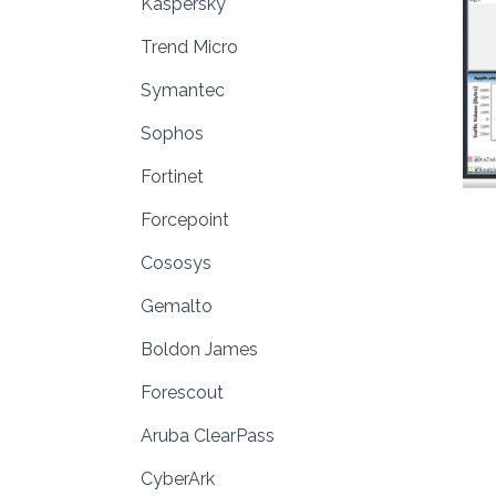
Kaspersky
Trend Micro
Symantec
Sophos
Fortinet
Forcepoint
Cososys
Gemalto
Boldon James
Forescout
Aruba ClearPass
CyberArk