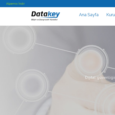
Alpemix İndir
Ana Sayfa
Kur
Dijital güvenli