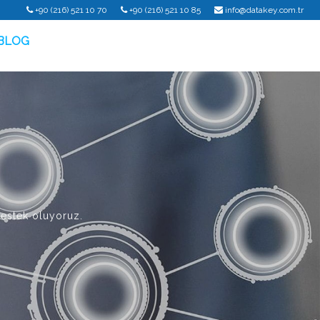
+90 (216) 521 10 70
+90 (216) 521 10 85
info@datakey.com.tr
BLOG
destek oluyoruz.