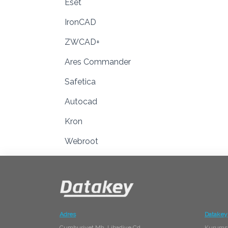
Eset
IronCAD
ZWCAD+
Ares Commander
Safetica
Autocad
Kron
Webroot
Adres
Datakey
Cumhuriyet Mh. Libadiye Cd.
Kurums