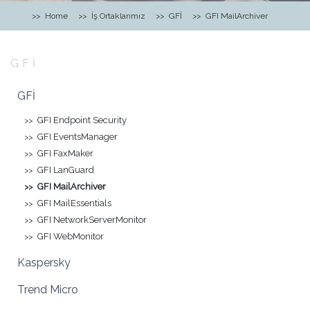
Home
İş Ortaklarımız
GFİ
GFI MailArchiver
GFİ
GFİ
GFI Endpoint Security
GFI EventsManager
GFI FaxMaker
GFI LanGuard
GFI MailArchiver
GFI MailEssentials
GFI NetworkServerMonitor
GFI WebMonitor
Kaspersky
Trend Micro