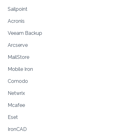
Sailpoint
Acronis
Veeam Backup
Arcserve
MailStore
Mobile Iron
Comodo
Netwrix
Mcafee
Eset
IronCAD