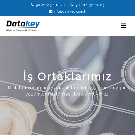
+90 (216) 521 10 70
+90 (216) 521 10 85
info@datakey.com.tr
İş Ortaklarımız
Dijital güvenliğinize yönelik tüm ihtiyaçlarınıza uygun
çözümlerimizle size destek oluyoruz.