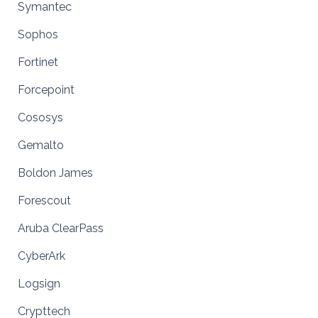
Symantec
Sophos
Fortinet
Forcepoint
Cososys
Gemalto
Boldon James
Forescout
Aruba ClearPass
CyberArk
Logsign
Crypttech