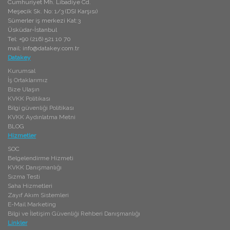
Cumhuriyet Mh. Libadiye Cd.
Meşecik Sk. No: 1/3 (DSI Karşısı)
Sümerler iş merkezi Kat:3
Üsküdar-İstanbul
Tel: +90 (216) 521 10 70
mail:
info@datakey.com.tr
Datakey
Kurumsal
İş Ortaklarımız
Bize Ulaşın
KVKK Politikası
Bilgi güvenliği Politikası
KVKK Aydınlatma Metni
BLOG
Hizmetler
SOC
Belgelendirme Hizmeti
KVKK Danışmanlığı
Sızma Testi
Saha Hizmetleri
Zayıf Akım Sistemleri
E-Mail Marketing
Bilgi ve İletişim Güvenliği Rehberi Danışmanlığı
Linkler