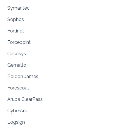
Symantec
Sophos
Fortinet
Forcepoint
Cososys
Gemalto
Boldon James
Forescout
Aruba ClearPass
CyberArk
Logsign