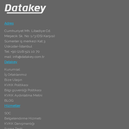
Adres
Cumhuriyet Mh. Libadiye Cd.
Meşecik Sk. No: 1/3 (DSI Karşısı)
Sümerler iş merkezi Kat:3
Üsküdar-İstanbul
Tel: +90 (216) 521 10 70
mail:
info@datakey.com.tr
Datakey
Kurumsal
İş Ortaklarımız
Bize Ulaşın
KVKK Politikası
Bilgi güvenliği Politikası
KVKK Aydınlatma Metni
BLOG
Hizmetler
SOC
Belgelendirme Hizmeti
KVKK Danışmanlığı
Sızma Testi