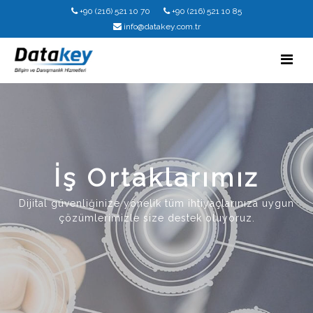
+90 (216) 521 10 70
+90 (216) 521 10 85
info@datakey.com.tr
İş Ortaklarımız
Dijital güvenliğinize yönelik tüm ihtiyaçlarınıza uygun
çözümlerimizle size destek oluyoruz.