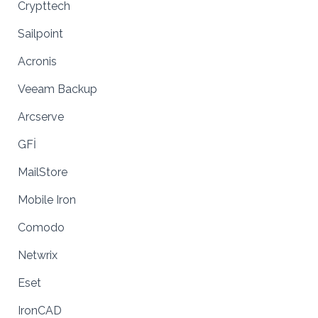
Crypttech
Sailpoint
Acronis
Veeam Backup
Arcserve
GFİ
MailStore
Mobile Iron
Comodo
Netwrix
Eset
IronCAD